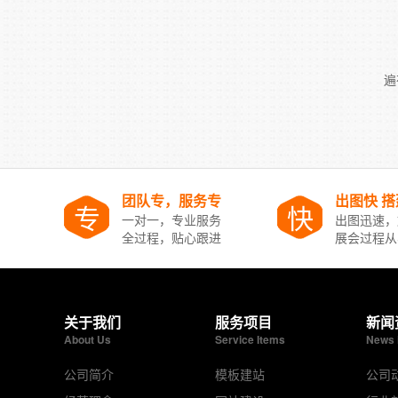
遍
团队专，服务专
出图快 
专
快
一对一，专业服务
出图迅速，
全过程，贴心跟进
展会过程从
关于我们
服务项目
新闻
About Us
Service Items
News 
公司简介
模板建站
公司