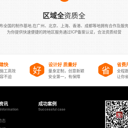
资质全
区域全
布全国的制作基地,在广州、北京、上海、香港、成都等地拥有合作及服
为你提供快速便捷的跨地区服务通过ICP备案认证，合法资质经营
搭建快
设计好 质量好
省费
好
省
施工高效
量身定制，创意新颖
全程跟
容不迫
安全第一，有保障
让你
资讯
成功案例
information
Successful case
动态