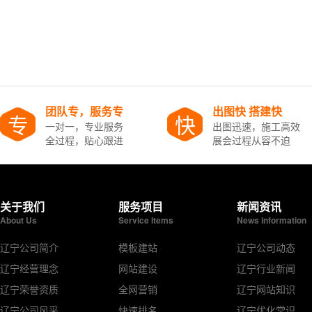
团队专，服务专
出图快 搭建快
专
快
一对一，专业服务
出图迅速，施工高效
全过程，贴心跟进
展会过程从容不迫
关于我们
服务项目
新闻资讯
About Us
Service Items
News information
辽宁公司简介
模板建站
辽宁公司动态
辽宁经营理念
网站建设
辽宁行业新闻
辽宁荣誉资质
全网营销
辽宁网站知识
辽宁公司风采
快速排名
辽宁优化常识