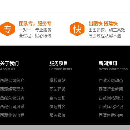
团队专，服务专
出图快 搭建快
专
快
一对一，专业服务
出图迅速，施工高效
全过程，贴心跟进
展会过程从容不迫
关于我们
服务项目
新闻资讯
About Us
Service Items
News information
西藏公司简介
模板建站
西藏公司动态
西藏经营理念
网站建设
西藏行业新闻
西藏荣誉资质
全网营销
西藏网站知识
西藏公司风采
快速排名
西藏优化常识
西藏业务流程
服务报价
西藏售后指南